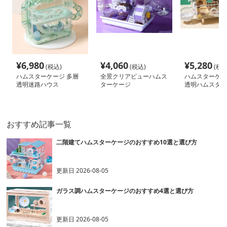
¥
6,980
¥
4,060
¥
5,280
(税込)
(税込)
(税込
ハムスターケージ 多層
全景クリアビューハムス
ハムスターケー
透明迷路ハウス
ターケージ
透明ハムスター
おすすめ記事一覧
二階建てハムスターケージのおすすめ10選と選び方
更新日
2026-08-05
ガラス調ハムスターケージのおすすめ4選と選び方
更新日
2026-08-05