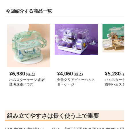
今回紹介する商品一覧
¥
6,980
¥
4,060
¥
5,280
(税込)
(税込)
(税込
ハムスターケージ 多層
全景クリアビューハムス
ハムスターケー
透明迷路ハウス
ターケージ
透明ハムスター
組み立てやすさは長く使う上で重要