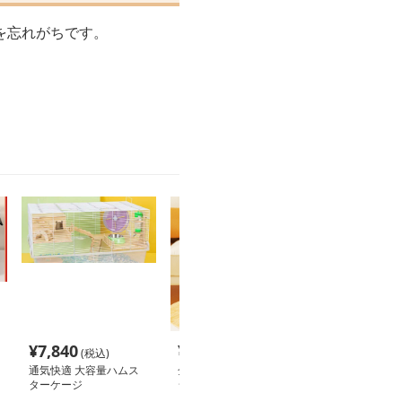
を忘れがちです。
¥
7,840
¥
3,520
¥
2,960
(税込)
(税込)
(税込
通気快適 大容量ハムス
全景透明ハムスターケー
ハムスターケー
ターケージ
ジ 二層構造 大型
二階建て仕様ハ
飼育用金網ケー