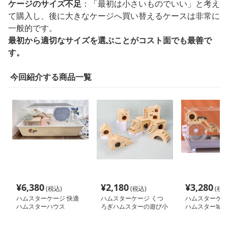
ケージのサイズ不足
：「最初は小さいものでいい」と考え
て購入し、後に大きなケージへ買い替えるケースは非常に
一般的です。
最初から適切なサイズを選ぶことがコスト面でも最善で
す。
今回紹介する商品一覧
¥
6,380
¥
2,180
¥
3,280
(税込)
(税込)
(税込
ハムスターケージ 快適
ハムスターケージ くつ
ハムスターケー
ハムスターハウス
ろぎハムスターの遊び小
ハムスター城 
屋
ジ