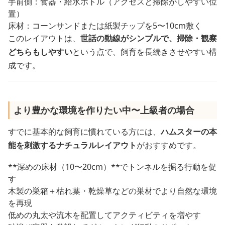
手前側：食器・給水ボトル（アクセスと掃除がしやすい位
置）
床材：コーンサンドまたは紙製チップを5〜10cm敷く
このレイアウトは、
世話の動線がシンプルで、掃除・観察
どちらもしやすい
という点で、飼育を長続きさせやすい構
成です。
より豊かな環境を作りたい中〜上級者の場合
すでに基本的な飼育に慣れている方には、
ハムスターの本
能を刺激するナチュラルレイアウト
がおすすめです。
**深めの床材（10〜20cm）**でトンネルを掘る行動を促
す
木製の巣箱＋枯れ葉・乾燥草などの巣材でより自然な環境
を再現
低めの丸太や流木を配置してアクティビティを増やす