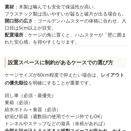
素材
：木製は噛んでも安全で保温性が高い。
プラスチック製は洗いやすいが齧ると破片が出る場合も。
開口部の広さ
：ゴールデンハムスターの体格に合わせ、入
口径は5cm以上が目安。
配置場所
：ケージの角に置くと、ハムスターが「壁に囲ま
れた安心感」を得やすくなります。
設置スペースに制約があるケースでの選び方
ケージサイズが60cm程度で抑えたい場合は、
レイアウト
の優先順位
を明確にすることが重要です。
回し車（必須・最優先）
巣箱（必須）
給水ボトル＋食器（必須）
砂浴び容器（週数回の使用でケージ外でもOK）
トンネルやステップなどの遊具（余裕があれば）
全部を詰め込もうとすると移動スペースが失われ、かえっ