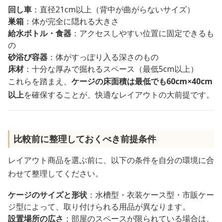
回し車
：直径21cm以上（背中が曲がらないサイズ）
巣箱
：体が完全に隠れる大きさ
給水ボトル・食器
：アクセスしやすい位置に固定できるも
の
砂浴び容器
：体がすっぽり入る深さのもの
床材
：十分な厚みで掘れるスペース（最低5cm以上）
これらを踏まえ、
ケージの床面積は最低でも60cm×40cm
以上
を確保することが、快適なレイアウトの大前提です。
比較前に整理しておくべき前提条件
レイアウト商品を選ぶ前に、以下の条件を自分の環境に合
わせて整理してください。
ケージのサイズと形状
：水槽型・衣装ケース型・市販ケー
ジ型によって、取り付けられる用品が異なります。
設置場所の広さ
：部屋のスペースが限られている場合は、