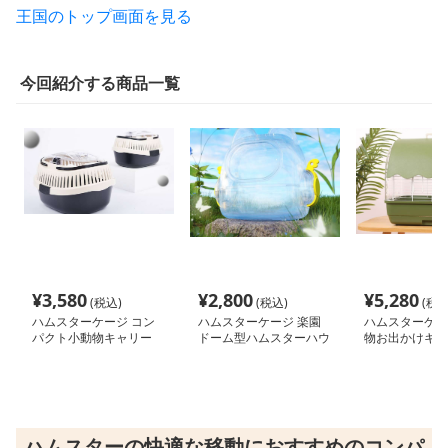
王国のトップ画面を見る
今回紹介する商品一覧
¥
3,580
¥
2,800
¥
5,280
(税込)
(税込)
(税込
ハムスターケージ コン
ハムスターケージ 楽園
ハムスターケー
パクト小動物キャリー
ドーム型ハムスターハウ
物お出かけキャ
ス
ジ
ハムスターの快適な移動におすすめのコンパ