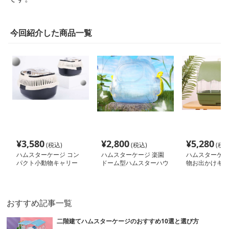
今回紹介した商品一覧
¥
3,580
¥
2,800
¥
5,280
(税込)
(税込)
(税込
ハムスターケージ コン
ハムスターケージ 楽園
ハムスターケー
パクト小動物キャリー
ドーム型ハムスターハウ
物お出かけキャ
ス
ジ
おすすめ記事一覧
二階建てハムスターケージのおすすめ10選と選び方