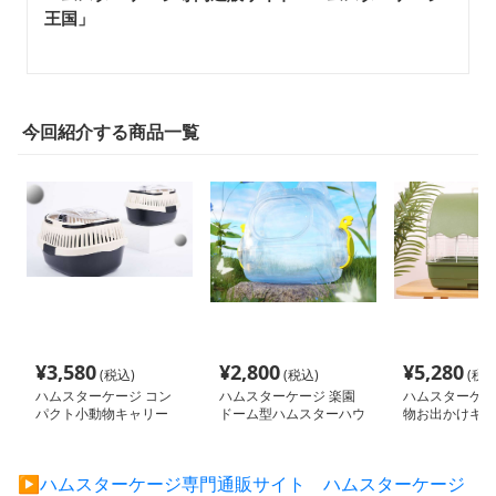
王国」
今回紹介する商品一覧
¥
3,580
¥
2,800
¥
5,280
(税込)
(税込)
(税込
ハムスターケージ コン
ハムスターケージ 楽園
ハムスターケー
パクト小動物キャリー
ドーム型ハムスターハウ
物お出かけキャ
ス
ジ
▶︎ハムスターケージ専門通販サイト ハムスターケージ