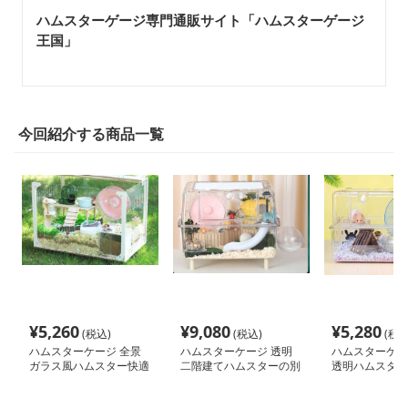
ハムスターゲージ専門通販サイト「ハムスターゲージ
王国」
今回紹介する商品一覧
¥
5,260
¥
9,080
¥
5,280
(税込)
(税込)
(税込
ハムスターケージ 全景
ハムスターケージ 透明
ハムスターケー
ガラス風ハムスター快適
二階建てハムスターの別
透明ハムスター
ハウス
荘