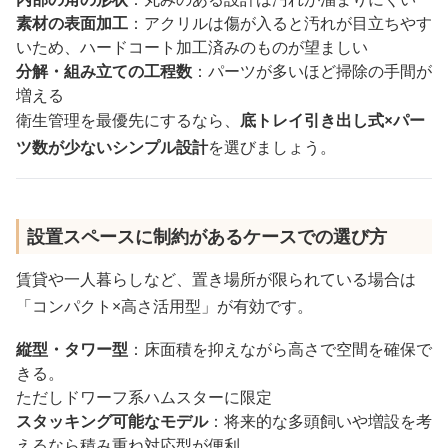
素材の表面加工
：アクリルは傷が入ると汚れが目立ちやす
いため、ハードコート加工済みのものが望ましい
分解・組み立ての工程数
：パーツが多いほど掃除の手間が
増える
衛生管理を最優先にするなら、
底トレイ引き出し式×パー
ツ数が少ないシンプル設計
を選びましょう。
設置スペースに制約があるケースでの選び方
賃貸や一人暮らしなど、置き場所が限られている場合は
「コンパクト×高さ活用型」が有効です。
縦型・タワー型
：床面積を抑えながら高さで空間を確保で
きる。
ただしドワーフ系ハムスターに限定
スタッキング可能なモデル
：将来的な多頭飼いや増設を考
えるなら積み重ね対応型が便利