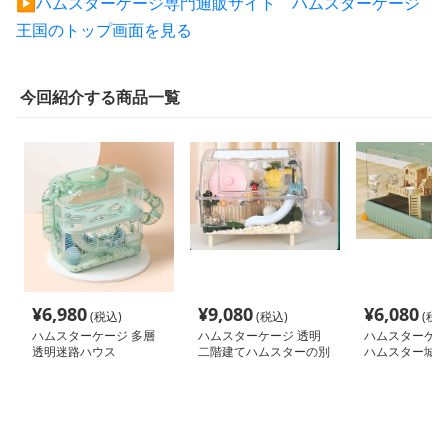
▶︎ハムスターケージ専門通販サイト ハムスターケージ
王国のトップ画面を見る
今回紹介する商品一覧
¥
6,980
¥
9,080
¥
6,080
(税込)
(税込)
(税込
ハムスターケージ 多層
ハムスターケージ 透明
ハムスターケー
透明迷路ハウス
二階建てハムスターの別
ハムスター城 
荘
ス