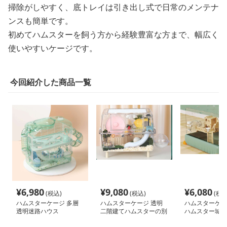
掃除がしやすく、底トレイは引き出し式で日常のメンテナ
ンスも簡単です。
初めてハムスターを飼う方から経験豊富な方まで、幅広く
使いやすいケージです。
今回紹介した商品一覧
¥
6,980
¥
9,080
¥
6,080
(税込)
(税込)
(税込
ハムスターケージ 多層
ハムスターケージ 透明
ハムスターケー
透明迷路ハウス
二階建てハムスターの別
ハムスター城 
荘
ス