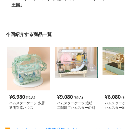
王国」
今回紹介する商品一覧
¥
6,980
¥
9,080
¥
6,080
(税込)
(税込)
(税込
ハムスターケージ 多層
ハムスターケージ 透明
ハムスターケー
透明迷路ハウス
二階建てハムスターの別
ハムスター城 
荘
ス