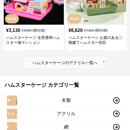
SALE
SALE
¥
3,130
¥
6,620
¥
3480
(割引前)
¥
7360
(割引前)
ハムスターケージ 全景透明ハム
ハムスターケージ お庭のある二
スター城マンション
階建てハムスター別荘
›
ハムスターケージ
の
アクリル
一覧へ
ハムスターケージ カテゴリ一覧
木製
アクリル
網