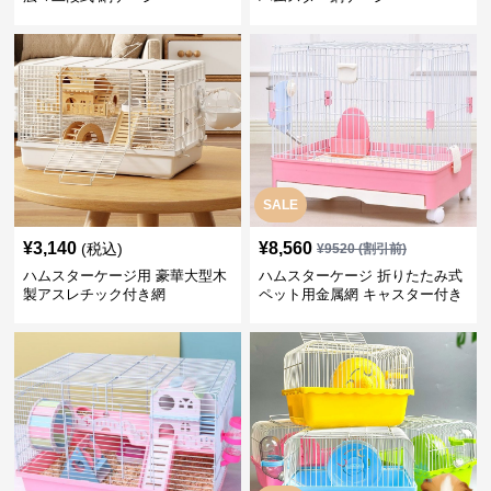
SALE
¥
3,140
¥
8,560
(税込)
¥
9520
(割引前)
ハムスターケージ用 豪華大型木
ハムスターケージ 折りたたみ式
製アスレチック付き網
ペット用金属網 キャスター付き