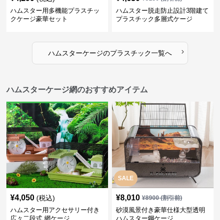
ハムスター用多機能プラスチッ
ハムスター脱走防止設計3階建て
クケージ豪華セット
プラスチック多層式ケージ
›
ハムスターケージ
の
プラスチック
一覧へ
ハムスターケージ網のおすすめアイテム
SALE
¥
4,050
¥
8,010
(税込)
¥
8900
(割引前)
ハムスター用アクセサリー付き
砂漠風景付き豪華仕様大型透明
広々二段式 網ケージ
ハムスター鋼ケージ