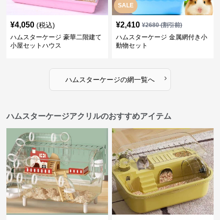
SALE
¥
4,050
¥
2,410
(税込)
¥
2680
(割引前)
ハムスターケージ 豪華二階建て
ハムスターケージ 金属網付き小
小屋セットハウス
動物セット
›
ハムスターケージ
の
網
一覧へ
ハムスターケージアクリルのおすすめアイテム