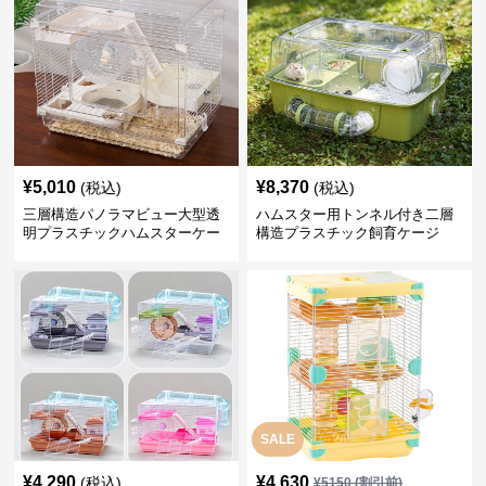
¥
5,010
¥
8,370
(税込)
(税込)
三層構造パノラマビュー大型透
ハムスター用トンネル付き二層
明プラスチックハムスターケー
構造プラスチック飼育ケージ
ジ
SALE
¥
4,290
¥
4,630
(税込)
¥
5150
(割引前)