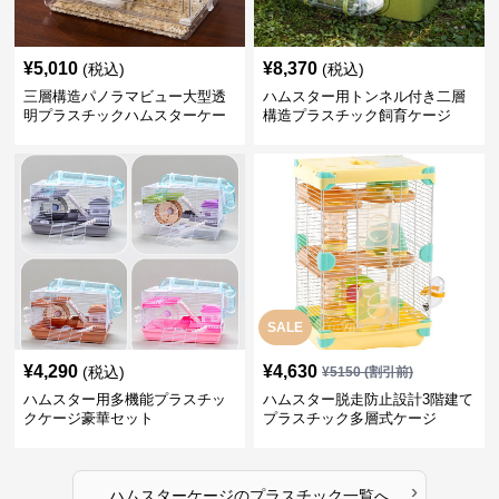
¥
5,010
¥
8,370
(税込)
(税込)
三層構造パノラマビュー大型透
ハムスター用トンネル付き二層
明プラスチックハムスターケー
構造プラスチック飼育ケージ
ジ
SALE
¥
4,290
¥
4,630
(税込)
¥
5150
(割引前)
ハムスター用多機能プラスチッ
ハムスター脱走防止設計3階建て
クケージ豪華セット
プラスチック多層式ケージ
›
ハムスターケージ
の
プラスチック
一覧へ