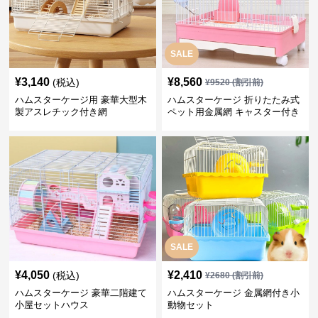
SALE
¥
3,140
¥
8,560
(税込)
¥
9520
(割引前)
ハムスターケージ用 豪華大型木
ハムスターケージ 折りたたみ式
製アスレチック付き網
ペット用金属網 キャスター付き
SALE
¥
4,050
¥
2,410
(税込)
¥
2680
(割引前)
ハムスターケージ 豪華二階建て
ハムスターケージ 金属網付き小
小屋セットハウス
動物セット