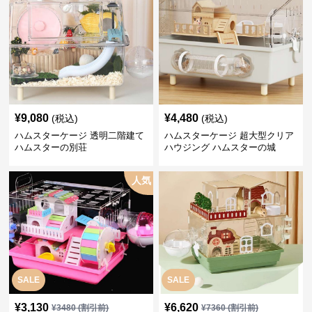
¥
9,080
¥
4,480
(税込)
(税込)
ハムスターケージ 透明二階建て
ハムスターケージ 超大型クリア
ハムスターの別荘
ハウジング ハムスターの城
人気
SALE
SALE
¥
3,130
¥
6,620
¥
3480
(割引前)
¥
7360
(割引前)