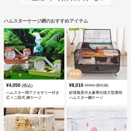
ハムスターケージ網のおすすめアイテム
SALE
¥
4,050
¥
8,010
(税込)
¥
8900
(割引前)
ハムスター用アクセサリー付き
砂漠風景付き豪華仕様大型透明
広々二段式 網ケージ
ハムスター鋼ケージ