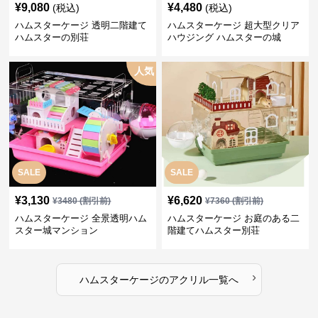
¥
9,080
¥
4,480
(税込)
(税込)
ハムスターケージ 透明二階建て
ハムスターケージ 超大型クリア
ハムスターの別荘
ハウジング ハムスターの城
人気
SALE
SALE
¥
3,130
¥
6,620
¥
3480
(割引前)
¥
7360
(割引前)
ハムスターケージ 全景透明ハム
ハムスターケージ お庭のある二
スター城マンション
階建てハムスター別荘
›
ハムスターケージ
の
アクリル
一覧へ