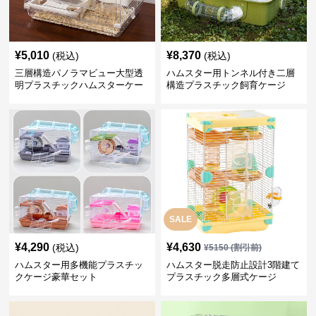
¥
5,010
¥
8,370
(税込)
(税込)
三層構造パノラマビュー大型透
ハムスター用トンネル付き二層
明プラスチックハムスターケー
構造プラスチック飼育ケージ
ジ
SALE
¥
4,290
¥
4,630
(税込)
¥
5150
(割引前)
ハムスター用多機能プラスチッ
ハムスター脱走防止設計3階建て
クケージ豪華セット
プラスチック多層式ケージ