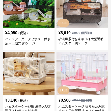
SALE
¥
4,050
¥
8,010
(税込)
¥
8900
(割引前)
ハムスター用アクセサリー付き
砂漠風景付き豪華仕様大型透明
広々二段式 網ケージ
ハムスター鋼ケージ
SALE
¥
3,140
¥
8,560
(税込)
¥
9520
(割引前)
ハムスターケージ用 豪華大型木
ハムスターケージ 折りたたみ式
製アスレチック付き網
ペット用金属網 キャスター付き