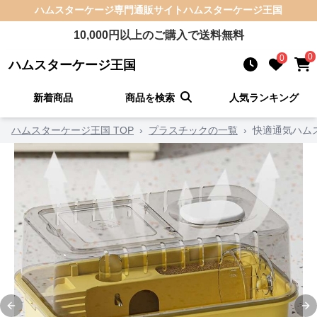
ハムスターケージ
専門通販サイト
ハムスターケージ王国
10,000
円以上のご購入で送料無料
0
0
ハムスターケージ王国
新着商品
商品を検索
人気ランキング
ハムスターケージ王国 TOP
›
プラスチックの一覧
›
快適通気ハム
Previous slide
Ne