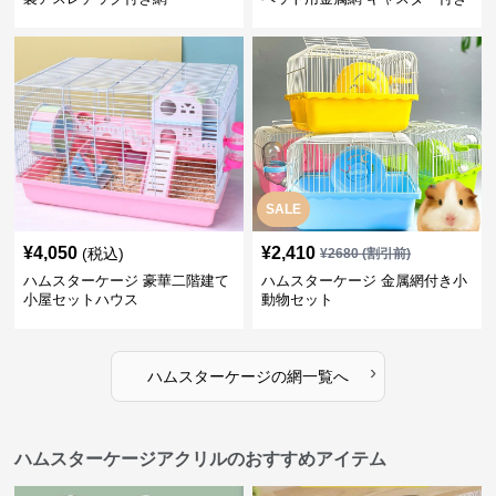
SALE
¥
4,050
¥
2,410
(税込)
¥
2680
(割引前)
ハムスターケージ 豪華二階建て
ハムスターケージ 金属網付き小
小屋セットハウス
動物セット
›
ハムスターケージ
の
網
一覧へ
ハムスターケージアクリルのおすすめアイテム