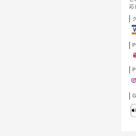
応
P
P
G