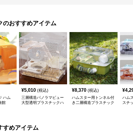
ク
のおすすめアイテム
¥
5,010
¥
8,370
¥
4,2
(税込)
(税込)
 ハム
三層構造パノラマビュー
ハムスター用トンネル付
ハム
旅館
大型透明プラスチックハ
き二層構造プラスチック
スチ
ムスターケージ
飼育ケージ
ト
すすめアイテム