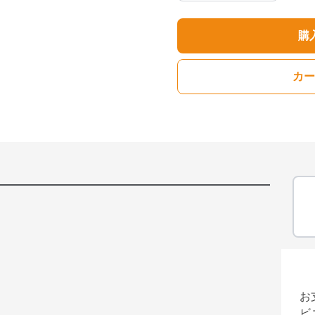
購
カー
お
ビ