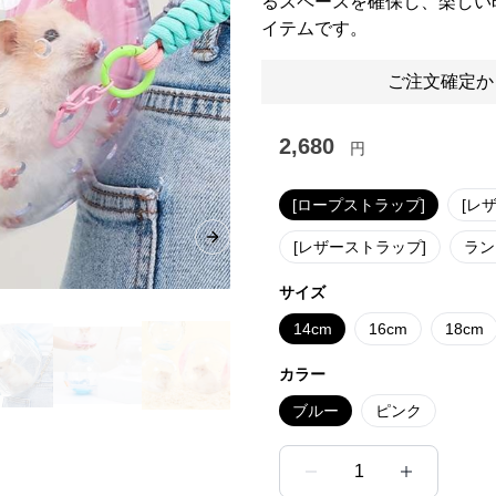
るスペースを確保し、楽しい
イテムです。
ご注文確定か
2,680
円
[ロープストラップ]
[レ
Next slide
[レザーストラップ]
ラン
サイズ
14cm
16cm
18cm
カラー
ブルー
ピンク
1