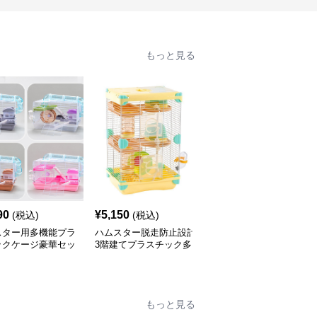
もっと見る
90
¥
5,150
¥
11,410
(税込)
(税込)
(税込)
スター用多機能プラ
ハムスター脱走防止設計
積み重ね可能な木脚付き
ックケージ豪華セッ
3階建てプラスチック多
プラスチックハムスター
層式ケージ
ケージ
もっと見る