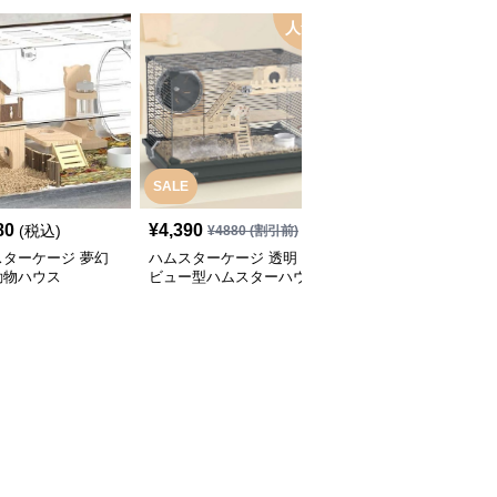
人気
SALE
80
¥
4,390
¥
2,480
(税込)
(税込)
¥
4880
(割引前)
スターケージ 夢幻
ハムスターケージ 透明
ハムスターケージ 透明
動物ハウス
ビュー型ハムスターハウ
ペットハウス 涼やかシ
ス
ティ