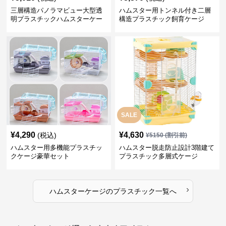
三層構造パノラマビュー大型透
ハムスター用トンネル付き二層
明プラスチックハムスターケー
構造プラスチック飼育ケージ
ジ
SALE
¥
4,290
¥
4,630
(税込)
¥
5150
(割引前)
ハムスター用多機能プラスチッ
ハムスター脱走防止設計3階建て
クケージ豪華セット
プラスチック多層式ケージ
›
ハムスターケージ
の
プラスチック
一覧へ