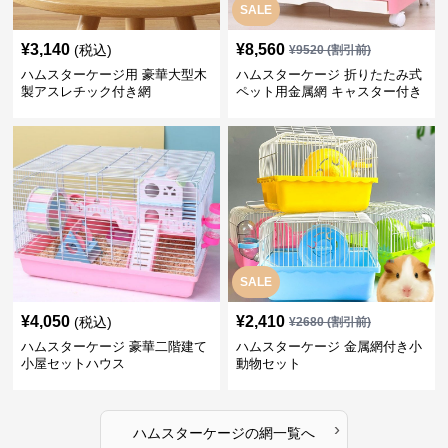
SALE
¥
3,140
¥
8,560
(税込)
¥
9520
(割引前)
ハムスターケージ用 豪華大型木
ハムスターケージ 折りたたみ式
製アスレチック付き網
ペット用金属網 キャスター付き
SALE
¥
4,050
¥
2,410
(税込)
¥
2680
(割引前)
ハムスターケージ 豪華二階建て
ハムスターケージ 金属網付き小
小屋セットハウス
動物セット
›
ハムスターケージ
の
網
一覧へ