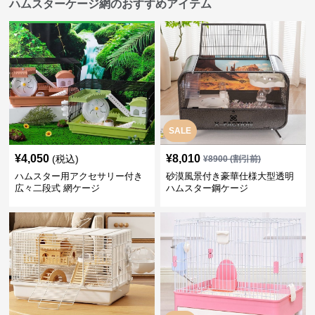
ハムスターケージ網のおすすめアイテム
SALE
¥
4,050
¥
8,010
(税込)
¥
8900
(割引前)
ハムスター用アクセサリー付き
砂漠風景付き豪華仕様大型透明
広々二段式 網ケージ
ハムスター鋼ケージ