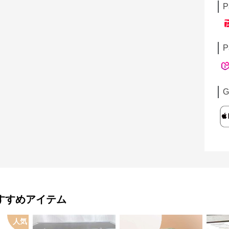
P
P
G
すすめアイテム
人気