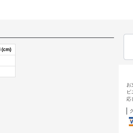
(cm)
お
ビ
応