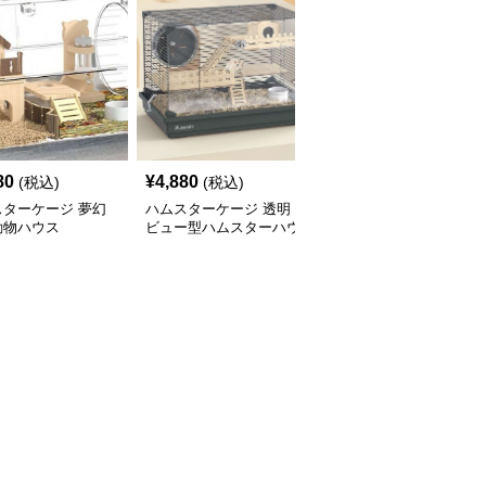
SALE
80
¥
4,880
¥
2,230
(税込)
(税込)
¥
2480
(割引前)
スターケージ 夢幻
ハムスターケージ 透明
ハムスターケージ 透明
動物ハウス
ビュー型ハムスターハウ
ペットハウス 涼やかシ
ス
ティ