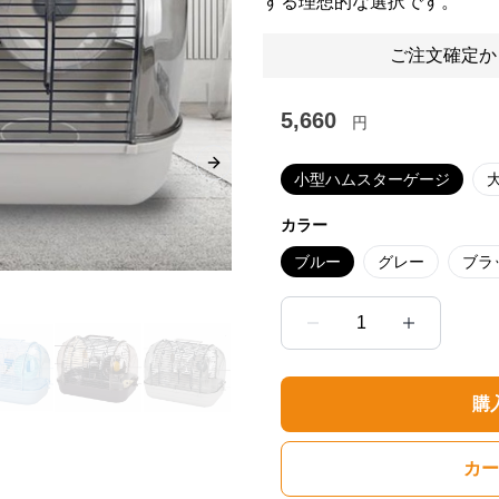
する理想的な選択です。
ご注文確定か
5,660
円
Next slide
小型ハムスターゲージ
カラー
ブルー
グレー
ブラ
1
購
カー