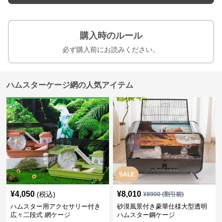
購入時のルール
必ず購入前にお読みください。
ハムスターケージ網の人気アイテム
SALE
¥
4,050
¥
8,010
(税込)
¥
8900
(割引前)
ハムスター用アクセサリー付き
砂漠風景付き豪華仕様大型透明
広々二段式 網ケージ
ハムスター鋼ケージ