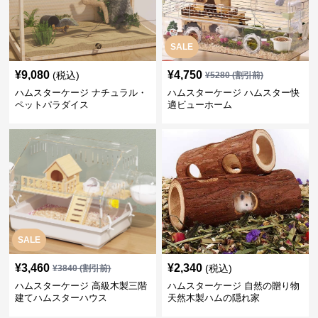
SALE
¥
9,080
¥
4,750
(税込)
¥
5280
(割引前)
ハムスターケージ ナチュラル・
ハムスターケージ ハムスター快
ペットパラダイス
適ビューホーム
SALE
¥
3,460
¥
2,340
(税込)
¥
3840
(割引前)
ハムスターケージ 高級木製三階
ハムスターケージ 自然の贈り物
建てハムスターハウス
天然木製ハムの隠れ家