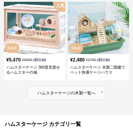
人気
SALE
SALE
¥
5,470
¥
2,480
¥
6080
(割引前)
¥
2760
(割引前)
ハムスターケージ 360度見渡せ
ハムスターケージ 木製二階建て
るハムスターの城
ペット快適ケージハウス
›
ハムスターケージ
の
木製
一覧へ
ハムスターケージ カテゴリ一覧