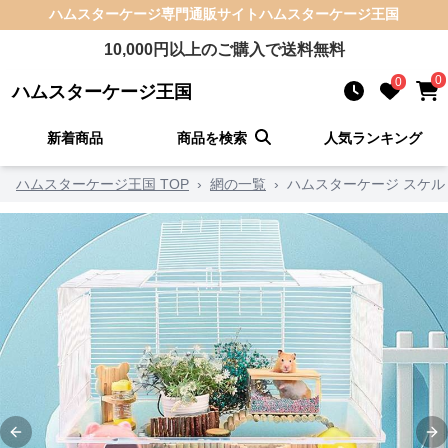
ハムスターケージ
専門通販サイト
ハムスターケージ王国
10,000
円以上のご購入で送料無料
0
0
ハムスターケージ王国
新着商品
商品を検索
人気ランキング
ハムスターケージ王国 TOP
›
網の一覧
›
ハムスターケージ スケル
Previous slide
Ne