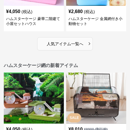
¥
4,050
¥
2,680
(税込)
(税込)
ハムスターケージ 豪華二階建て
ハムスターケージ 金属網付き小
小屋セットハウス
動物セット
›
人気アイテム一覧へ
ハムスターケージ網の新着アイテム
SALE
¥
4,050
¥
8,010
(税込)
¥
8900
(割引前)