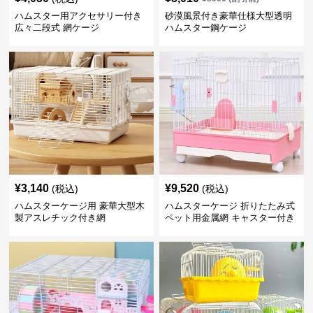
ハムスター用アクセサリー付き
砂漠風景付き豪華仕様大型透明
広々二段式 網ケージ
ハムスター鋼ケージ
¥
3,140
¥
9,520
(税込)
(税込)
ハムスターケージ用 豪華大型木
ハムスターケージ 折りたたみ式
製アスレチック付き網
ペット用金属網 キャスター付き