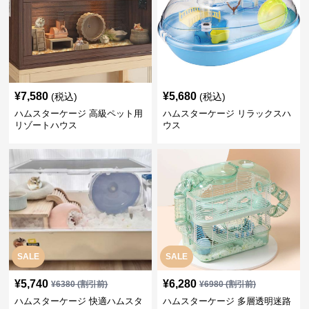
¥
7,580
¥
5,680
(税込)
(税込)
ハムスターケージ 高級ペット用
ハムスターケージ リラックスハ
リゾートハウス
ウス
SALE
SALE
¥
5,740
¥
6,280
¥
6380
(割引前)
¥
6980
(割引前)
ハムスターケージ 快適ハムスタ
ハムスターケージ 多層透明迷路