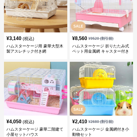
SALE
¥
3,140
¥
8,560
(税込)
¥
9520
(割引前)
ハムスターケージ用 豪華大型木
ハムスターケージ 折りたたみ式
製アスレチック付き網
ペット用金属網 キャスター付き
SALE
¥
4,050
¥
2,410
(税込)
¥
2680
(割引前)
ハムスターケージ 豪華二階建て
ハムスターケージ 金属網付き小
小屋セットハウス
動物セット