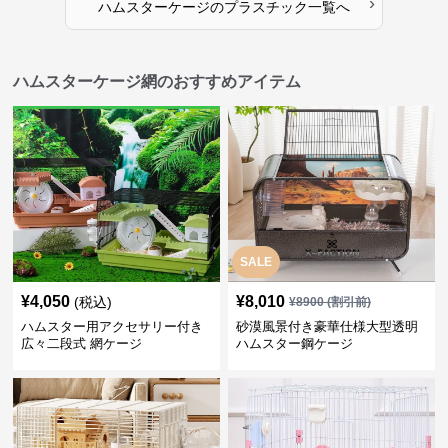
›
ハムスターケージ
の
プラスチック
一覧へ
ハムスターケージ網のおすすめアイテム
SALE
¥
4,050
¥
8,010
(税込)
¥
8900
(割引前)
ハムスター用アクセサリー付き
砂漠風景付き豪華仕様大型透明
広々二段式 網ケージ
ハムスター鋼ケージ