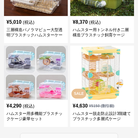
¥
5,010
¥
8,370
(税込)
(税込)
三層構造パノラマビュー大型透
ハムスター用トンネル付き二層
明プラスチックハムスターケー
構造プラスチック飼育ケージ
ジ
SALE
¥
4,290
¥
4,630
(税込)
¥
5150
(割引前)
ハムスター用多機能プラスチッ
ハムスター脱走防止設計3階建て
クケージ豪華セット
プラスチック多層式ケージ