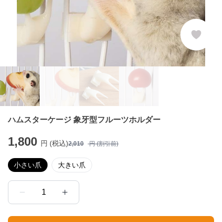
ハムスターケージ 象牙型フルーツホルダー
1,800
円 (税込)
2,010
円 (割引前)
小さい爪
大きい爪
1