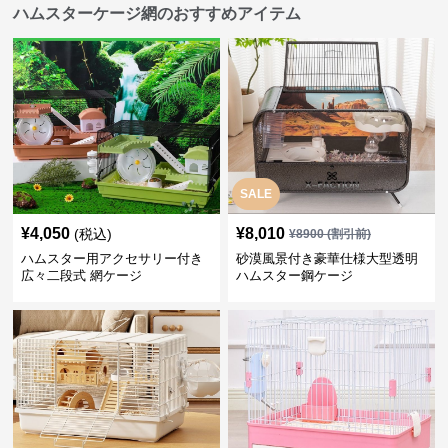
ハムスターケージ網のおすすめアイテム
SALE
¥
4,050
¥
8,010
(税込)
¥
8900
(割引前)
ハムスター用アクセサリー付き
砂漠風景付き豪華仕様大型透明
広々二段式 網ケージ
ハムスター鋼ケージ