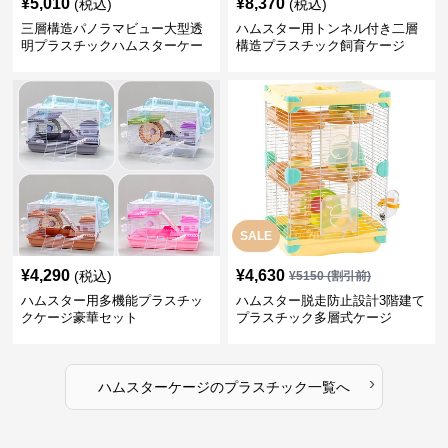
¥
5,010
¥
8,370
(税込)
(税込)
三層構造パノラマビュー大型透
ハムスター用トンネル付き二層
明プラスチックハムスターケー
構造プラスチック飼育ケージ
ジ
SALE
¥
4,290
¥
4,630
(税込)
¥
5150
(割引前)
ハムスター用多機能プラスチッ
ハムスター脱走防止設計3階建て
クケージ豪華セット
プラスチック多層式ケージ
›
ハムスターケージ
の
プラスチック
一覧へ