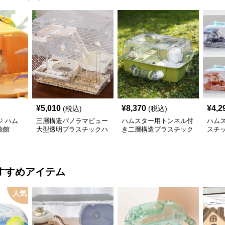
¥
5,010
¥
8,370
¥
4,2
(税込)
(税込)
 ハム
三層構造パノラマビュー
ハムスター用トンネル付
ハム
旅館
大型透明プラスチックハ
き二層構造プラスチック
スチ
ムスターケージ
飼育ケージ
ト
すすめアイテム
人気