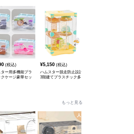
90
¥
5,150
¥
11,410
(税込)
(税込)
(税込)
スター用多機能プラ
ハムスター脱走防止設計
積み重ね可能な木脚付き
ックケージ豪華セッ
3階建てプラスチック多
プラスチックハムスター
層式ケージ
ケージ
もっと見る
人気