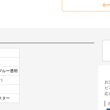
カー
ブルー透明
む）
お
ビ
応
スター