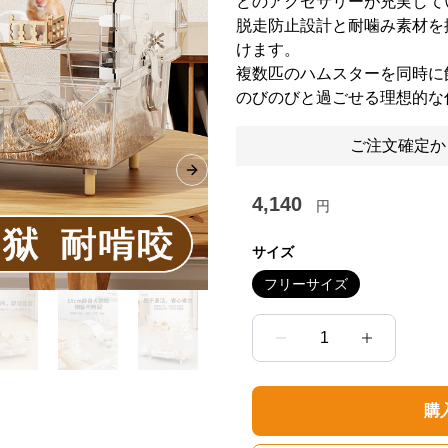
どのアクセサリーが充実して
脱走防止設計と耐噛み素材を
けます。
複数匹のハムスターを同時に
のびのびと過ごせる理想的な
ご注文確定か
Next slide
4,140
円
サイズ
フリーサイズ
1
購