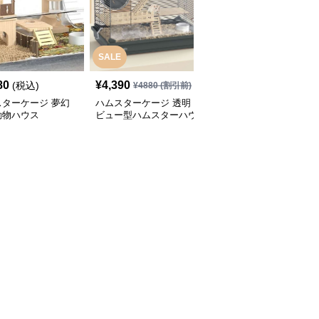
SALE
80
¥
4,390
¥
2,480
(税込)
(税込)
¥
4880
(割引前)
スターケージ 夢幻
ハムスターケージ 透明
ハムスターケージ 透明
動物ハウス
ビュー型ハムスターハウ
ペットハウス 涼やかシ
ス
ティ