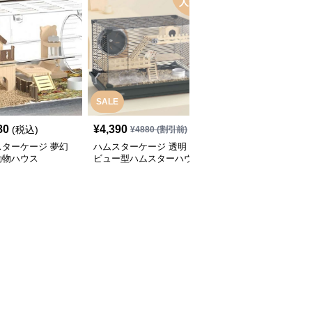
人気
SALE
80
¥
4,390
¥
2,480
(税込)
(税込)
¥
4880
(割引前)
スターケージ 夢幻
ハムスターケージ 透明
ハムスターケージ 透明
動物ハウス
ビュー型ハムスターハウ
ペットハウス 涼やかシ
ス
ティ