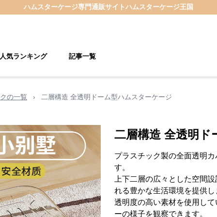
ハムスターケージ
専門通販サイト
ハムスターケージ王国
人気ランキング
記事一覧
クの一覧
›
二層構造 全透明ドーム型ハムスターケージ
二層構造 全透明ド
プラスチック製の全面透明カ
す。
上下二層の広々とした空間設
れる豊かな生活環境を提供し
透明度の高い素材を使用して
ーの様子を観察できます。