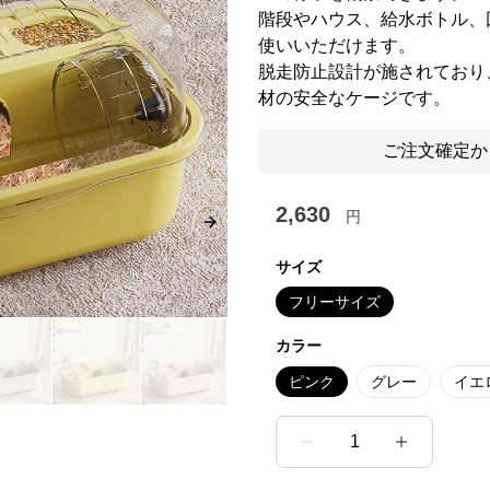
階段やハウス、給水ボトル、
使いいただけます。
脱走防止設計が施されており
材の安全なケージです。
ご注文確定か
2,630
円
Next slide
サイズ
フリーサイズ
カラー
ピンク
グレー
イエ
1