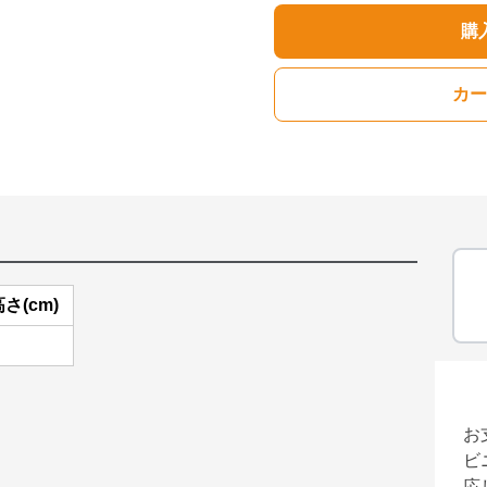
購
カー
さ(cm)
お
ビ
応