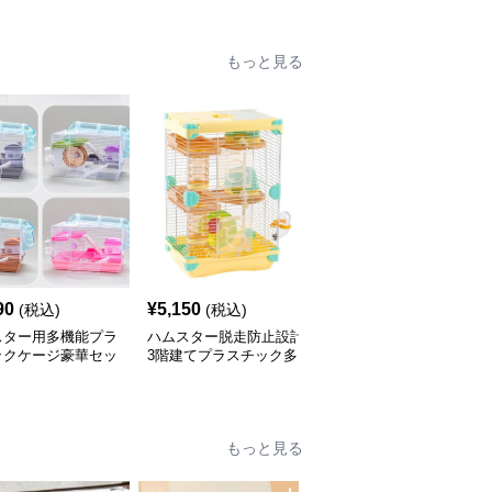
もっと見る
90
¥
5,150
¥
11,410
(税込)
(税込)
(税込)
スター用多機能プラ
ハムスター脱走防止設計
積み重ね可能な木脚付き
ックケージ豪華セッ
3階建てプラスチック多
プラスチックハムスター
層式ケージ
ケージ
もっと見る