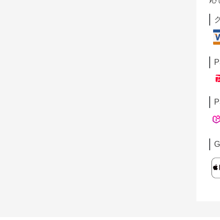
P
P
G