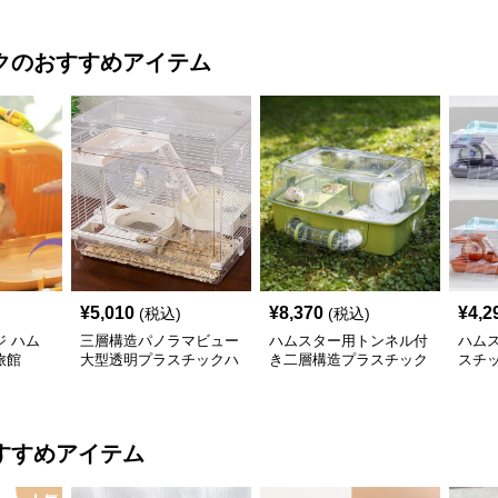
ク
のおすすめアイテム
¥
5,010
¥
8,370
¥
4,2
(税込)
(税込)
 ハム
三層構造パノラマビュー
ハムスター用トンネル付
ハム
旅館
大型透明プラスチックハ
き二層構造プラスチック
スチ
ムスターケージ
飼育ケージ
ト
すすめアイテム