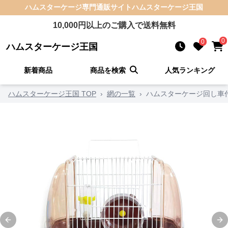
ハムスターケージ
専門通販サイト
ハムスターケージ王国
10,000
円以上のご購入で送料無料
0
0
ハムスターケージ王国
新着商品
商品を検索
人気ランキング
ハムスターケージ王国 TOP
›
網の一覧
›
ハムスターケージ回し車
Previous slide
Ne