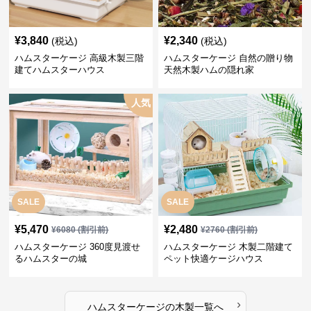
¥
3,840
¥
2,340
(税込)
(税込)
ハムスターケージ 高級木製三階
ハムスターケージ 自然の贈り物
建てハムスターハウス
天然木製ハムの隠れ家
人気
SALE
SALE
¥
5,470
¥
2,480
¥
6080
(割引前)
¥
2760
(割引前)
ハムスターケージ 360度見渡せ
ハムスターケージ 木製二階建て
るハムスターの城
ペット快適ケージハウス
›
ハムスターケージ
の
木製
一覧へ