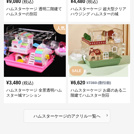
¥
9,080
¥
4,480
(税込)
(税込)
ハムスターケージ 透明二階建て
ハムスターケージ 超大型クリア
ハムスターの別荘
ハウジング ハムスターの城
人気
SALE
¥
3,480
¥
6,620
(税込)
¥
7360
(割引前)
ハムスターケージ 全景透明ハム
ハムスターケージ お庭のある二
スター城マンション
階建てハムスター別荘
›
ハムスターケージ
の
アクリル
一覧へ