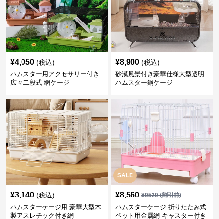
¥
4,050
¥
8,900
(税込)
(税込)
ハムスター用アクセサリー付き
砂漠風景付き豪華仕様大型透明
広々二段式 網ケージ
ハムスター鋼ケージ
SALE
¥
3,140
¥
8,560
(税込)
¥
9520
(割引前)
ハムスターケージ用 豪華大型木
ハムスターケージ 折りたたみ式
製アスレチック付き網
ペット用金属網 キャスター付き