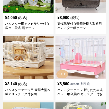
¥
4,050
¥
8,900
(税込)
(税込)
ハムスター用アクセサリー付き
砂漠風景付き豪華仕様大型透明
広々二段式 網ケージ
ハムスター鋼ケージ
SALE
¥
3,140
¥
8,560
(税込)
¥
9520
(割引前)
ハムスターケージ用 豪華大型木
ハムスターケージ 折りたたみ式
製アスレチック付き網
ペット用金属網 キャスター付き