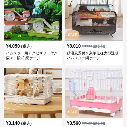
SALE
¥
4,050
¥
8,010
(税込)
¥
8900
(割引前)
ハムスター用アクセサリー付き
砂漠風景付き豪華仕様大型透明
広々二段式 網ケージ
ハムスター鋼ケージ
SALE
¥
3,140
¥
8,560
(税込)
¥
9520
(割引前)