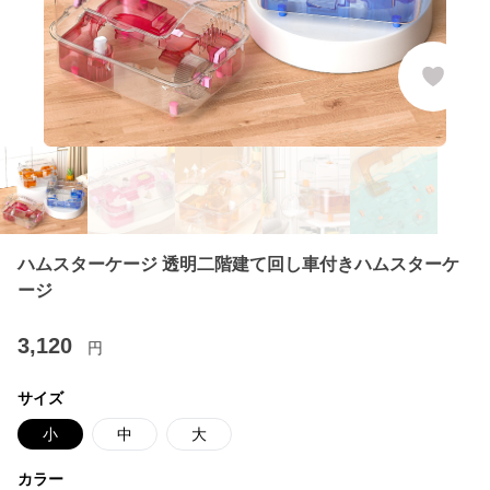
ハムスターケージ 透明二階建て回し車付きハムスターケ
ージ
3,120
円
サイズ
小
中
大
カラー