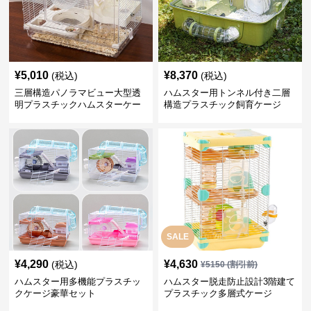
¥
5,010
¥
8,370
(税込)
(税込)
三層構造パノラマビュー大型透
ハムスター用トンネル付き二層
明プラスチックハムスターケー
構造プラスチック飼育ケージ
ジ
SALE
¥
4,290
¥
4,630
(税込)
¥
5150
(割引前)
ハムスター用多機能プラスチッ
ハムスター脱走防止設計3階建て
クケージ豪華セット
プラスチック多層式ケージ