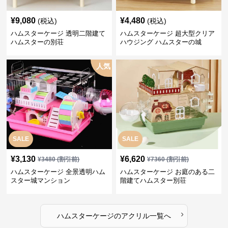
¥
9,080
¥
4,480
(税込)
(税込)
ハムスターケージ 透明二階建て
ハムスターケージ 超大型クリア
ハムスターの別荘
ハウジング ハムスターの城
人気
SALE
SALE
¥
3,130
¥
6,620
¥
3480
(割引前)
¥
7360
(割引前)
ハムスターケージ 全景透明ハム
ハムスターケージ お庭のある二
スター城マンション
階建てハムスター別荘
›
ハムスターケージ
の
アクリル
一覧へ