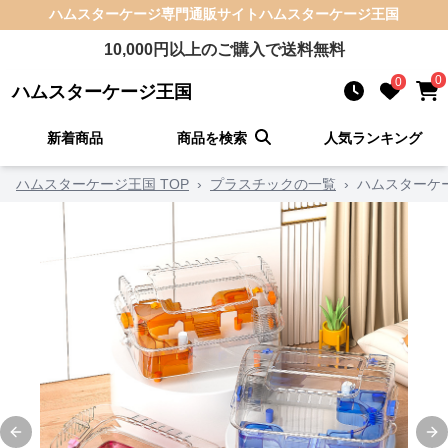
ハムスターケージ
専門通販サイト
ハムスターケージ王国
10,000
円以上のご購入で送料無料
0
0
ハムスターケージ王国
新着商品
商品を検索
人気ランキング
ハムスターケージ王国 TOP
›
プラスチックの一覧
›
ハムスターケ
Previous slide
Ne