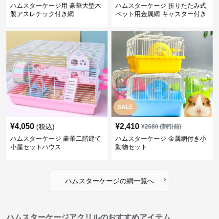
ハムスターケージ用 豪華大型木
ハムスターケージ 折りたたみ式
製アスレチック付き網
ペット用金属網 キャスター付き
SALE
¥
4,050
¥
2,410
(税込)
¥
2680
(割引前)
ハムスターケージ 豪華二階建て
ハムスターケージ 金属網付き小
小屋セットハウス
動物セット
›
ハムスターケージ
の
網
一覧へ
ハムスターケージアクリルのおすすめアイテム