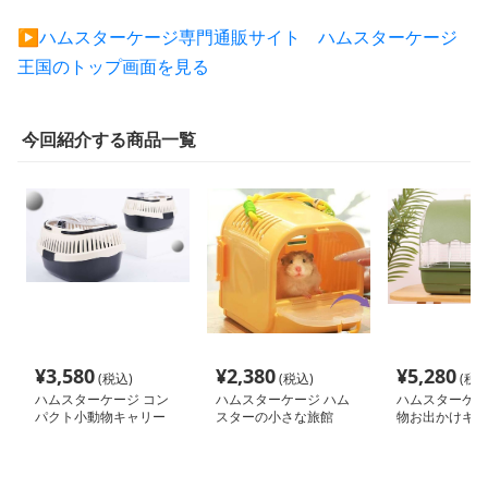
▶︎ハムスターケージ専門通販サイト ハムスターケージ
王国のトップ画面を見る
今回紹介する商品一覧
¥
3,580
¥
2,380
¥
5,280
(税込)
(税込)
(税込
ハムスターケージ コン
ハムスターケージ ハム
ハムスターケー
パクト小動物キャリー
スターの小さな旅館
物お出かけキャ
ジ