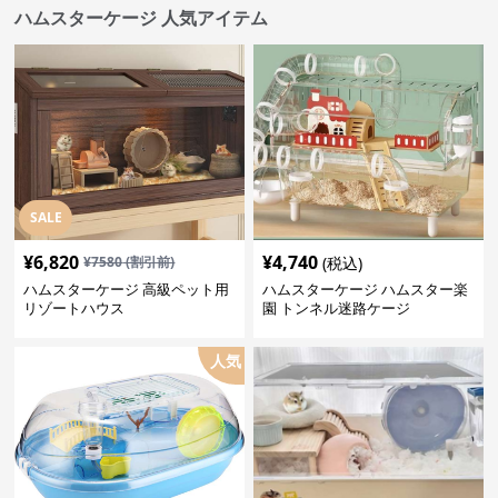
ハムスターケージ 人気アイテム
SALE
¥
6,820
¥
4,740
¥
7580
(割引前)
(税込)
ハムスターケージ 高級ペット用
ハムスターケージ ハムスター楽
リゾートハウス
園 トンネル迷路ケージ
人気