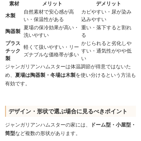
素材
メリット
デメリット
自然素材で安心感が高
カビやすい・尿が染み
木製
い・保温性がある
込みやすい
夏場の保冷効果が高い・
重い・落下すると割れ
陶器製
洗いやすい
る
プラス
かじられると劣化しや
軽くて扱いやすい・リー
チック
すい・通気性がやや低
ズナブルな価格帯が多い
製
い
ジャンガリアンハムスターは体温調節が得意ではないた
め、
夏場は陶器製・冬場は木製
を使い分けるという方法も
有効です。
デザイン・形状で選ぶ場合に見るべきポイント
ジャンガリアンハムスターの家には、
ドーム型・小屋型・
筒型
など複数の形状があります。