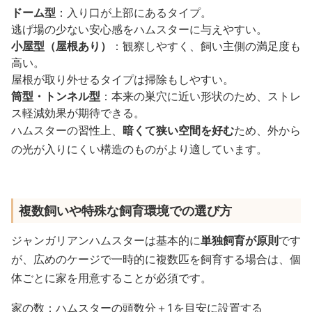
ドーム型
：入り口が上部にあるタイプ。
逃げ場の少ない安心感をハムスターに与えやすい。
小屋型（屋根あり）
：観察しやすく、飼い主側の満足度も
高い。
屋根が取り外せるタイプは掃除もしやすい。
筒型・トンネル型
：本来の巣穴に近い形状のため、ストレ
ス軽減効果が期待できる。
ハムスターの習性上、
暗くて狭い空間を好む
ため、外から
の光が入りにくい構造のものがより適しています。
複数飼いや特殊な飼育環境での選び方
ジャンガリアンハムスターは基本的に
単独飼育が原則
です
が、広めのケージで一時的に複数匹を飼育する場合は、個
体ごとに家を用意することが必須です。
家の数：ハムスターの頭数分＋1を目安に設置する