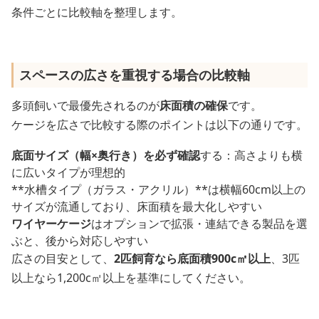
条件ごとに比較軸を整理します。
スペースの広さを重視する場合の比較軸
多頭飼いで最優先されるのが
床面積の確保
です。
ケージを広さで比較する際のポイントは以下の通りです。
底面サイズ（幅×奥行き）を必ず確認
する：高さよりも横
に広いタイプが理想的
**水槽タイプ（ガラス・アクリル）**は横幅60cm以上の
サイズが流通しており、床面積を最大化しやすい
ワイヤーケージ
はオプションで拡張・連結できる製品を選
ぶと、後から対応しやすい
広さの目安として、
2匹飼育なら底面積900c㎡以上
、3匹
以上なら1,200c㎡以上を基準にしてください。