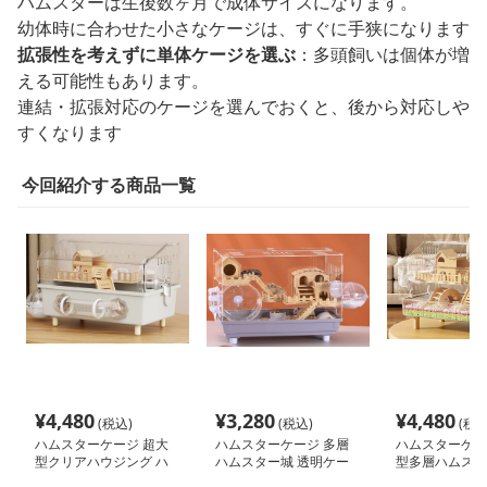
ハムスターは生後数ヶ月で成体サイズになります。
幼体時に合わせた小さなケージは、すぐに手狭になります
拡張性を考えずに単体ケージを選ぶ
：多頭飼いは個体が増
える可能性もあります。
連結・拡張対応のケージを選んでおくと、後から対応しや
すくなります
今回紹介する商品一覧
¥
4,480
¥
3,280
¥
4,480
(税込)
(税込)
(税込
ハムスターケージ 超大
ハムスターケージ 多層
ハムスターケー
型クリアハウジング ハ
ハムスター城 透明ケー
型多層ハムスタ
ムスターの城
ジ