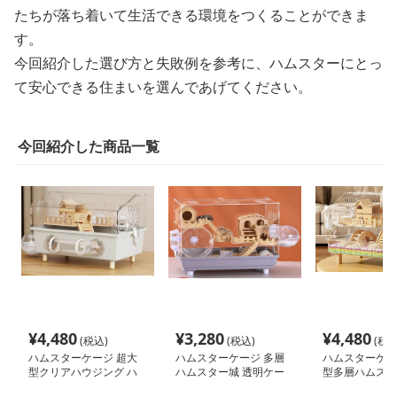
たちが落ち着いて生活できる環境をつくることができま
す。
今回紹介した選び方と失敗例を参考に、ハムスターにとっ
て安心できる住まいを選んであげてください。
今回紹介した商品一覧
¥
4,480
¥
3,280
¥
4,480
(税込)
(税込)
(税込
ハムスターケージ 超大
ハムスターケージ 多層
ハムスターケー
型クリアハウジング ハ
ハムスター城 透明ケー
型多層ハムスタ
ムスターの城
ジ