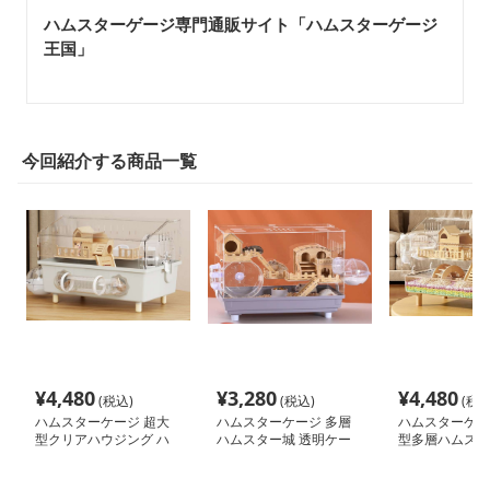
ハムスターゲージ専門通販サイト「ハムスターゲージ
王国」
今回紹介する商品一覧
¥
4,480
¥
3,280
¥
4,480
(税込)
(税込)
(税込
ハムスターケージ 超大
ハムスターケージ 多層
ハムスターケー
型クリアハウジング ハ
ハムスター城 透明ケー
型多層ハムスタ
ムスターの城
ジ