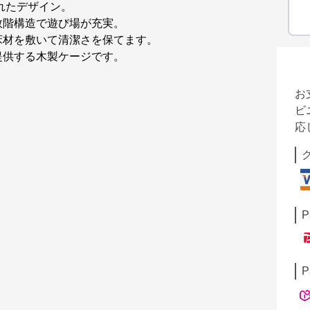
れたデザイン。
数階構造で遊び場が充実。
床材を敷いて清潔さを保てます。
提供する木製ケージです。
お
ビ
応
P
P