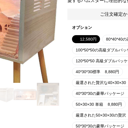
愛するハムスターに理想的な
ご注文確定か
オプション
12,580
円
80*40*
100*50*50の高級ダブルパ
120*50*50 高級ダブルパッ
40*30*30標準
8,880
円
厳選された贅沢な40×30×30
40*30*30の豪華パッケージ
50×30×30 単箱
8,880
円
厳選された50×30×30の贅沢
50*30*30の豪華パッケージ