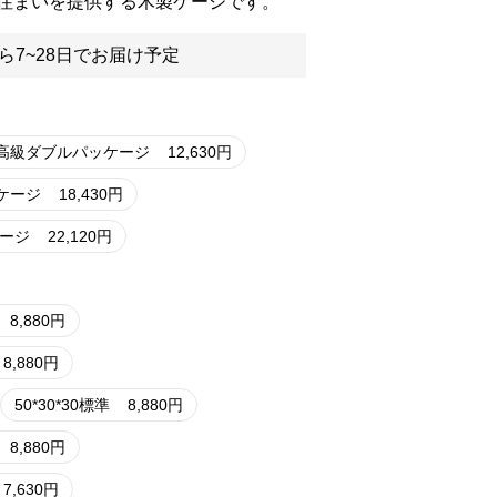
住まいを提供する木製ケージです。
ら7~28日でお届け予定
40の高級ダブルパッケージ
12,630
円
ッケージ
18,430
円
ケージ
22,120
円
8,880
円
8,880
円
50*30*30標準
8,880
円
8,880
円
7,630
円