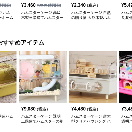
¥
3,460
¥
2,340
¥
5,4
(税込)
割引前)
¥
3840
(割引前)
 ハム
ハムスターケージ 高級
ハムスターケージ 自然
ハムス
ーホーム
木製三階建てハムスター
の贈り物 天然木製ハム
見渡
ハウス
の隠れ家
おすすめアイテム
¥
9,080
¥
4,480
¥
3,4
(税込)
(税込)
構造ハム
ハムスターケージ 透明
ハムスターケージ 超大
ハム
二階建てハムスターの別
型クリアハウジング ハ
透明
荘
ムスターの城
ョン