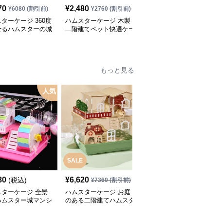
70
¥
2,480
¥
3,460
¥
6080
(割引前)
¥
2760
(割引前)
¥
3850
(割引前)
ターケージ 360度
ハムスターケージ 木製
ハムスターケージ 自然
せるハムスターの城
二階建てペット快適ケー
空間ハムスター高級ケー
ジハウス
ジ
もっと見る
人気
SALE
80
¥
6,620
¥
3,260
(税込)
(税込)
¥
7360
(割引前)
スターケージ 全景
ハムスターケージ お庭
全景クリアビューハムス
ハムスター城マンシ
のある二階建てハムスタ
ターケージ
ー別荘