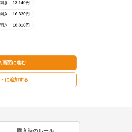
両開き
13,140
円
両開き
16,330
円
両開き
18,810
円
入画面に進む
トに追加する
購入時のルール