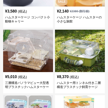
SALE
¥
3,580
¥
2,140
(税込)
¥
2380
(割引前)
ハムスターケージ コンパクト小
ハムスターケージ ハムスターの
動物キャリー
小さな旅館
¥
5,010
¥
8,370
(税込)
(税込)
三層構造パノラマビュー大型透
ハムスター用トンネル付き二層
明プラスチックハムスターケー
構造プラスチック飼育ケージ
ジ