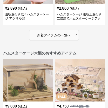
¥
2,890
¥
2,800
(税込)
(税込)
透明蓋付き広々ハムスターケー
ハムスターケージ 透明上蓋付き
ジ アクリル製
二階建てハムスターケージアク
リル
›
新着アイテムの一覧へ
ハムスターケージ木製のおすすめアイテム
SALE
¥
9,080
¥
4,750
(税込)
¥
5280
(割引前)