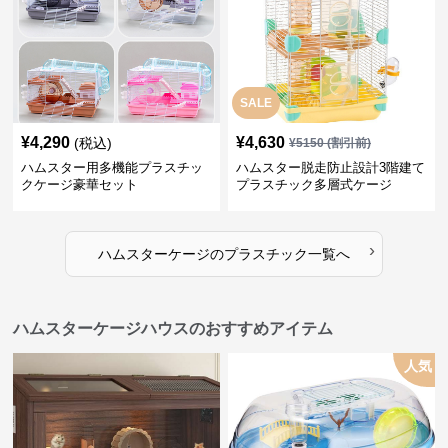
SALE
¥
4,290
¥
4,630
(税込)
¥
5150
(割引前)
ハムスター用多機能プラスチッ
ハムスター脱走防止設計3階建て
クケージ豪華セット
プラスチック多層式ケージ
›
ハムスターケージ
の
プラスチック
一覧へ
ハムスターケージハウスのおすすめアイテム
人気