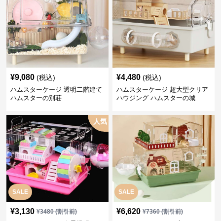
¥
9,080
¥
4,480
(税込)
(税込)
ハムスターケージ 透明二階建て
ハムスターケージ 超大型クリア
ハムスターの別荘
ハウジング ハムスターの城
人気
SALE
SALE
¥
3,130
¥
6,620
¥
3480
(割引前)
¥
7360
(割引前)