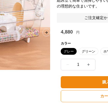
組み立て簡単で清掃しやすい
の理想的な住まいです。
ご注文確定か
4,880
円
Next slide
カラー
グレー
グリーン
ホ
1
購
カー