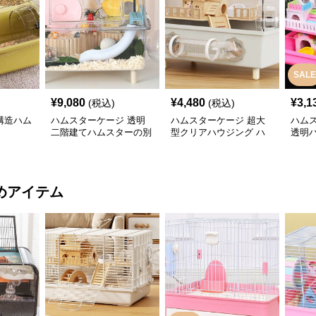
SALE
¥
9,080
¥
4,480
¥
3,1
(税込)
(税込)
構造ハム
ハムスターケージ 透明
ハムスターケージ 超大
ハム
二階建てハムスターの別
型クリアハウジング ハ
透明
荘
ムスターの城
ョン
めアイテム