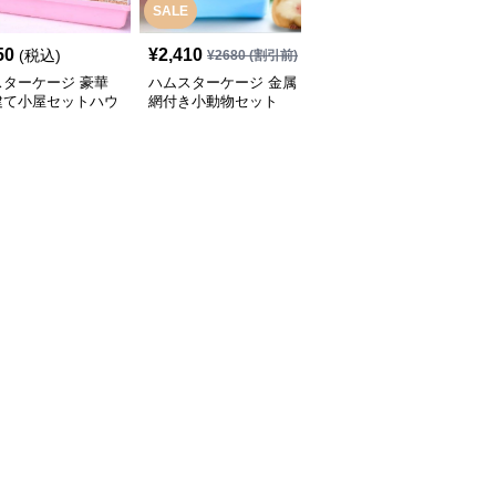
SALE
50
¥
2,410
¥
4,000
(税込)
(税込)
¥
2680
(割引前)
スターケージ 豪華
ハムスターケージ 金属
ハムスターケージ用
建て小屋セットハウ
網付き小動物セット
広々空間 金属製網