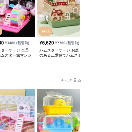
SALE
30
¥
6,620
¥
3,260
(税込)
¥
3480
(割引前)
¥
7360
(割引前)
スターケージ 全景
ハムスターケージ お庭
全景クリアビューハムス
ハムスター城マンシ
のある二階建てハムスタ
ターケージ
ー別荘
もっと見る