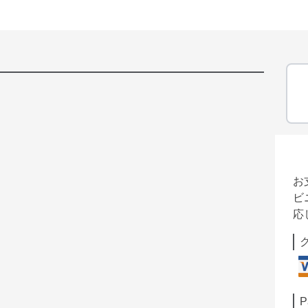
お
ビ
応
P