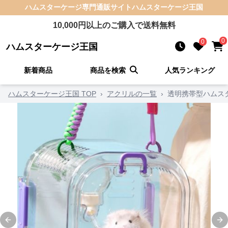
ハムスターケージ
専門通販サイト
ハムスターケージ王国
10,000
円以上のご購入で送料無料
0
0
ハムスターケージ王国
新着商品
商品を検索
人気ランキング
ハムスターケージ王国 TOP
›
アクリルの一覧
›
透明携帯型ハムス
Previous slide
Ne