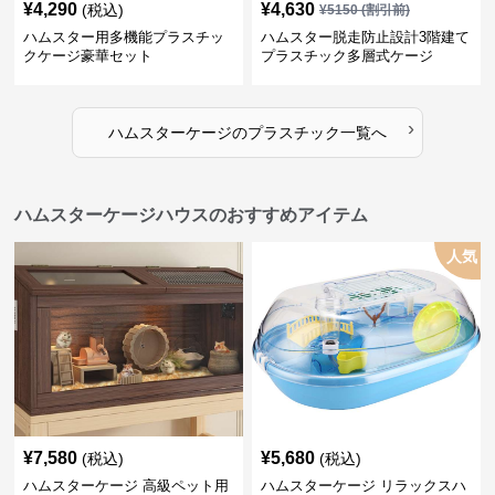
¥
4,290
¥
4,630
(税込)
¥
5150
(割引前)
ハムスター用多機能プラスチッ
ハムスター脱走防止設計3階建て
クケージ豪華セット
プラスチック多層式ケージ
›
ハムスターケージ
の
プラスチック
一覧へ
ハムスターケージハウスのおすすめアイテム
人気
¥
7,580
¥
5,680
(税込)
(税込)
ハムスターケージ 高級ペット用
ハムスターケージ リラックスハ