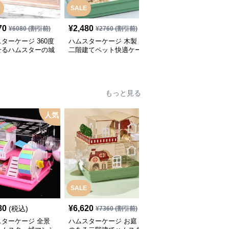
SALE
SALE
70
¥
2,480
¥
3,460
¥
6080
(割引前)
¥
2760
(割引前)
¥
3850
(割引前)
ターケージ 360度
ハムスターケージ 木製
ハムスターケージ 自然
せるハムスターの城
二階建てペット快適ケー
空間ハムスター高級ケー
ジハウス
ジ
もっと見る
人気
SALE
80
¥
6,620
¥
3,260
(税込)
(税込)
¥
7360
(割引前)
スターケージ 全景
ハムスターケージ お庭
全景クリアビューハムス